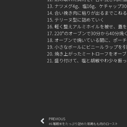
ナツメグ4g、塩16g、ケチャップ3
合い挽き肉に粘りが出るまでこねる
テリーヌ型に詰めていく
軽く整えアルミホイルを被せ、蓋を
220°のオーブンで30分から40分焼
オーブンで焼いている間に、ポーチ
小さなボールにビニールラップを引
焼き上がったミートローフをオーブ
盛り付けて、塩と胡椒やわ少々振っ
PREVIOUS
#6 雑穀米をたっぷり詰めた若鶏もも肉のロースト