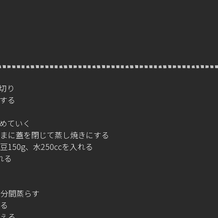
切り
する
めていく
まに蓋を閉じて蒸し焼きにする
50g、水250ccを入れる
れる
5分間蒸らす
る
える