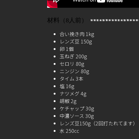
材料（8人前）
合い挽き肉 1kg
レンズ豆 150g
卵 1個
玉ねぎ 200g
セロリ 80g
ニンジン 80g
タイム 3本
塩 16g
ナツメグ 4g
胡椒 2g
ケチャップ 30g
中濃ソース 30g
レンズ豆150g（2回打たれてます）
水 250cc