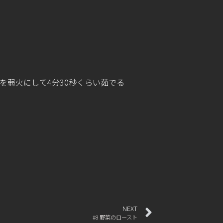
弱火にして4分30秒くらい茹でる
NEXT
#8 野菜のロースト