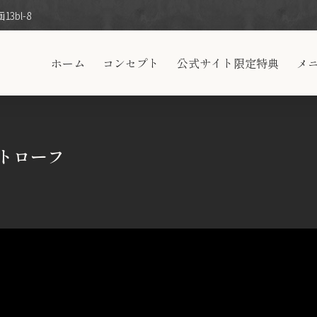
3bl-8
ホーム
コンセプト
公式サイト限定特典
メ
ートローフ